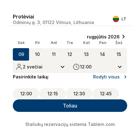
Protėviai
LT
Odminių g. 3, 01122 Vilnius, Lithuania
Sek
Pir
Ant
Tre
Ket
Pen
Šeš
09
10
11
12
13
14
15
2 svečiai
12:00
Pasirinkite laiką:
Rodyti visus
12:00
12:15
12:30
12:45
Toliau
Staliukų rezervacijų sistema
Tablein.com